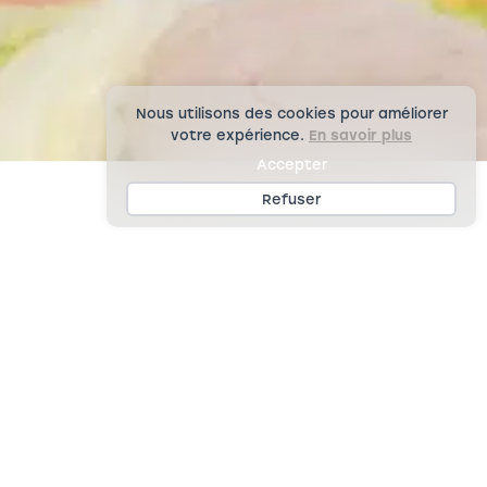
Nous utilisons des cookies pour améliorer
votre expérience.
En savoir plus
Accepter
Refuser
D
I
S
T
R
I
B
U
T
I
O
N
D
E
S
R
E
P
A
S