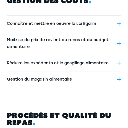
G
E
S
T
I
O
N
D
E
S
C
O
Û
T
S
Connaître et mettre en oeuvre la Loi Egalim
Maîtrise du prix de revient du repas et du budget
alimentaire
Réduire les excédents et le gaspillage alimentaire
Gestion du magasin alimentaire
P
R
O
C
É
D
É
S
E
T
Q
U
A
L
I
T
É
D
U
R
E
P
A
S