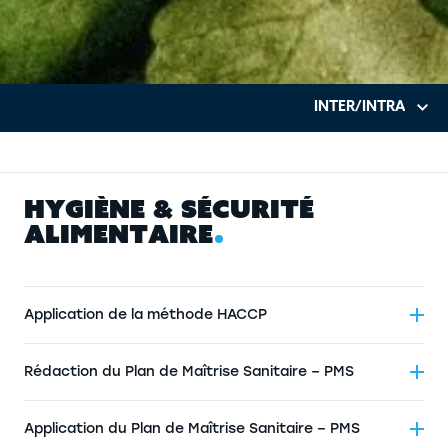
H
Y
G
I
È
N
E
&
S
É
C
U
R
I
T
É
A
L
I
M
E
N
T
A
I
R
E
Application de la méthode HACCP
Rédaction du Plan de Maîtrise Sanitaire – PMS
Application du Plan de Maîtrise Sanitaire – PMS