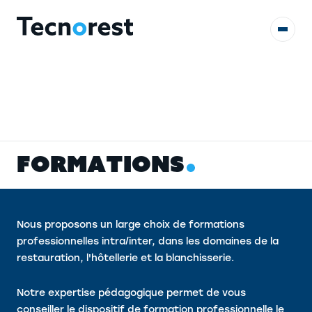
AUDITS & ÉTUDES
FORMATIONS
F
O
R
M
A
T
I
O
N
S
RÉFÉRENCES
CONTACT
Nous proposons un large choix de formations
professionnelles intra/inter, dans les domaines de la
restauration, l'hôtellerie et la blanchisserie.
Notre expertise pédagogique permet de vous
conseiller le dispositif de formation professionnelle le