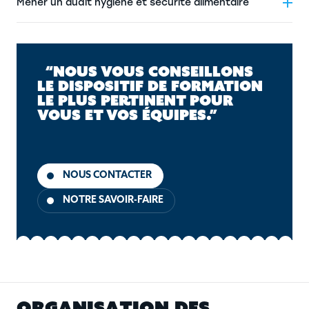
Mener un audit hygiène et sécurité alimentaire
“NOUS VOUS CONSEILLONS
LE DISPOSITIF DE FORMATION
LE PLUS PERTINENT POUR
VOUS ET VOS ÉQUIPES.”
NOUS CONTACTER
NOTRE SAVOIR-FAIRE
O
R
G
A
N
I
S
A
T
I
O
N
D
E
S