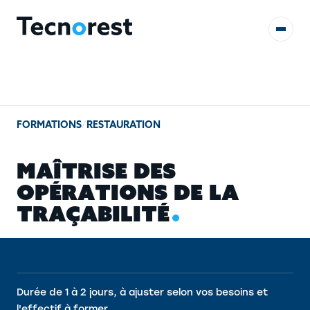
AUDITS & ÉTUDES
FORMATIONS
/
RESTAURATION
FORMATIONS
M
A
Î
T
R
I
S
E
D
E
S
RÉFÉRENCES
O
P
É
R
A
T
I
O
N
S
D
E
L
A
T
R
A
Ç
A
B
I
L
I
T
É
CONTACT
Durée de 1 à 2 jours, à ajuster selon vos besoins et
l'effectif à former