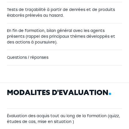
Tests de traçabilité à partir de denrées et de produits
élaborés prélevés au hasard.
En fin de formation, bilan général avec les agents
présents (rappel des principaux thèmes développés et
des actions à poursuivre).
Questions / réponses
M
O
D
A
L
I
T
É
S
D
'
É
V
A
L
U
A
T
I
O
N
Évaluation des acquis tout au long de la formation (quizz,
études de cas, mise en situation )