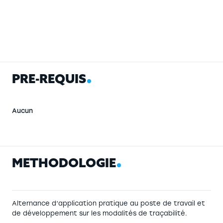
P
R
É
-
R
E
Q
U
I
S
Aucun
M
É
T
H
O
D
O
L
O
G
I
E
Alternance d’application pratique au poste de travail et
de développement sur les modalités de traçabilité.