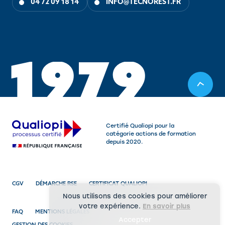
04 72 09 18 14
INFO@TECNOREST.FR
1
9
7
9
Certifié Qualiopi pour la
catégorie actions de formation
depuis 2020.
CGV
DÉMARCHE RSE
CERTIFICAT QUALIOPI
Nous utilisons des cookies pour améliorer
votre expérience.
En savoir plus
FAQ
MENTIONS LÉGALES
Accepter