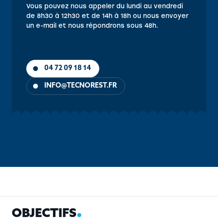
Vous pouvez nous appeler du lundi au vendredi
de 8h30 à 12h30 et de 14h à 18h ou nous envoyer
un e-mail et nous répondrons sous 48h.
04 72 09 18 14
INFO@TECNOREST.FR
OBJECTIFS
CONTENU
PUBLIC
PRÉ-REQUIS
MÉTHOD
O
B
J
E
C
T
I
F
S