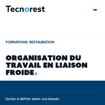
AUDITS & ÉTUDES
FORMATIONS
/
RESTAURATION
FORMATIONS
O
R
G
A
N
I
S
A
T
I
O
N
D
U
RÉFÉRENCES
T
R
A
V
A
I
L
E
N
L
I
A
I
S
O
N
F
R
O
I
D
E
CONTACT
Durée à définir selon vos besoin