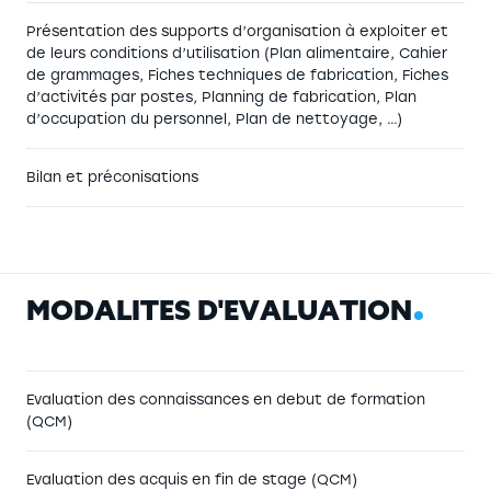
4 niveaux d’unités de soins, qui représentent
Présentation des supports d’organisation à exploiter et
au total 150 lits, soit un minimum de 300
de leurs conditions d’utilisation (Plan alimentaire, Cahier
repas/jour, auxquels s’ajoutent les repas de
de grammages, Fiches techniques de fabrication, Fiches
l’hôpital de jour et de la chirurgie
d’activités par postes, Planning de fabrication, Plan
ambulatoire.
d’occupation du personnel, Plan de nettoyage, …)
3 niveaux d’EHPAD qui représentent chacun
60 lits, soit un total de 360 repas / jour.
Bilan et préconisations
M
O
D
A
L
I
T
É
S
D
'
É
V
A
L
U
A
T
I
O
N
Evaluation des connaissances en debut de formation
(QCM)
Evaluation des acquis en fin de stage (QCM)
« Ayant travaillé à plusieurs reprises avec la