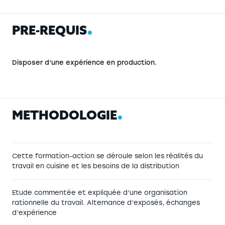
P
R
É
-
R
E
Q
U
I
S
Disposer d’une expérience en production.
M
É
T
H
O
D
O
L
O
G
I
E
Cette formation-action se déroule selon les réalités du
travail en cuisine et les besoins de la distribution
Etude commentée et expliquée d’une organisation
rationnelle du travail. Alternance d’exposés, échanges
d’expérience