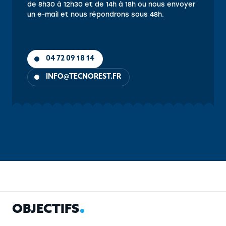
de 8h30 à 12h30 et de 14h à 18h ou nous envoyer
un e-mail et nous répondrons sous 48h.
04 72 09 18 14
INFO@TECNOREST.FR
OBJECTIFS
CONTENU
PUBLIC
PRÉ-REQUIS
MÉTHOD
O
B
J
E
C
T
I
F
S