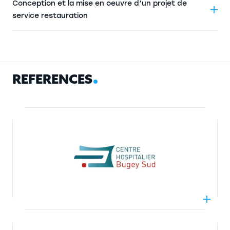
Conception et la mise en oeuvre d’un projet de
service restauration
R
É
F
É
R
E
N
C
E
S