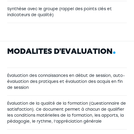
Synthèse avec le groupe (rappel des points clés et
indicateurs de qualité)
M
O
D
A
L
I
T
É
S
D
'
É
V
A
L
U
A
T
I
O
N
Évaluation des connaissances en début de session, auto-
évaluation des pratiques et évaluation des acquis en fin
de session
Évaluation de la qualité de la formation (Questionnaire de
satisfaction). Ce document permet à chacun de qualifier
les conditions matérielles de la formation, les apports, la
pédagogie, le rythme, l’appréciation générale