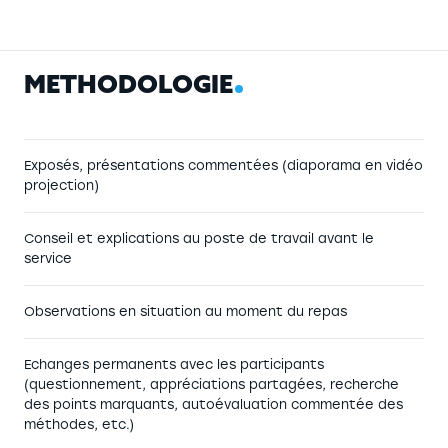
M
É
T
H
O
D
O
L
O
G
I
E
Exposés, présentations commentées (diaporama en vidéo
projection)
Conseil et explications au poste de travail avant le
service
Observations en situation au moment du repas
Echanges permanents avec les participants
(questionnement, appréciations partagées, recherche
des points marquants, autoévaluation commentée des
méthodes, etc.)