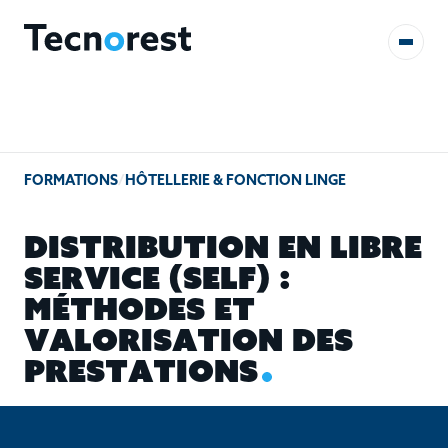
AUDITS & ÉTUDES
FORMATIONS
/
HÔTELLERIE & FONCTION LINGE
FORMATIONS
D
I
S
T
R
I
B
U
T
I
O
N
E
N
L
I
B
R
E
RÉFÉRENCES
S
E
R
V
I
C
E
(
S
E
L
F
)
:
M
É
T
H
O
D
E
S
E
T
CONTACT
V
A
L
O
R
I
S
A
T
I
O
N
D
E
S
P
R
E
S
T
A
T
I
O
N
S