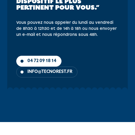
DISPOSITIF LE PLUS
PERTINENT POUR VOUS.”
Vous pouvez nous appeler du lundi au vendredi
de 8h30 à 12h30 et de 14h à 18h ou nous envoyer
un e-mail et nous répondrons sous 48h.
04 72 09 18 14
INFO@TECNOREST.FR
OBJECTIFS
CONTENU
PUBLIC
PRÉ-REQUIS
MÉTHOD