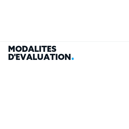
M
O
D
A
L
I
T
É
S
D
'
É
V
A
L
U
A
T
I
O
N