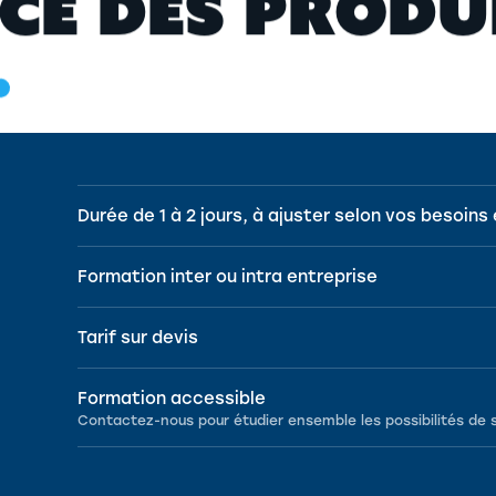
C
E
D
E
S
P
R
O
D
U
Durée de 1 à 2 jours, à ajuster selon vos besoins 
Formation inter ou intra entreprise
Tarif sur devis
Formation accessible
Contactez-nous pour étudier ensemble les possibilités de 