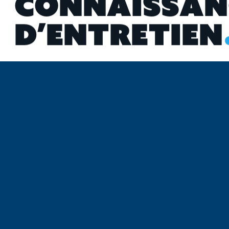
C
O
N
N
A
I
S
S
A
N
D
’
E
N
T
R
E
T
I
E
N