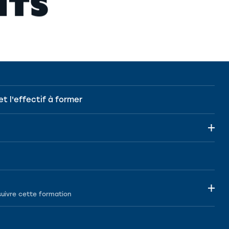
I
T
S
et l'effectif à former
suivre cette formation