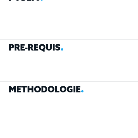
P
R
É
-
R
E
Q
U
I
S
M
É
T
H
O
D
O
L
O
G
I
E