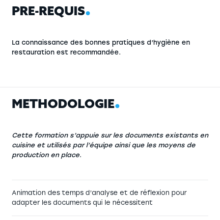
P
R
É
-
R
E
Q
U
I
S
La connaissance des bonnes pratiques d’hygiène en
restauration est recommandée.
M
É
T
H
O
D
O
L
O
G
I
E
L’hygiène et la sécurité alimentaire :
Application de la méthode HACCP et des
Cette formation s’appuie sur les documents existants en
bonnes pratiques d’hygiène ;
cuisine et utilisés par l’équipe ainsi que les moyens de
La règlementation : Actualisation du Plan de
production en place
.
Maîtrise Sanitaire (PMS) et son application
par l’équipe, Mise à jour du système
documentaire utilisé en production;
La gestion des coûts : Amélioration et suivi
Animation des temps d’analyse et de réflexion pour
du budget d’achat en denrées alimentaires.
adapter les documents qui le nécessitent