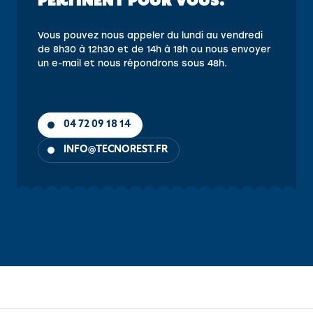
PERTINENT POUR VOUS.”
Vous pouvez nous appeler du lundi au vendredi
de 8h30 à 12h30 et de 14h à 18h ou nous envoyer
un e-mail et nous répondrons sous 48h.
04 72 09 18 14
INFO@TECNOREST.FR
OBJECTIFS
CONTENU
PUBLIC
PRÉ-REQUIS
MÉTHOD