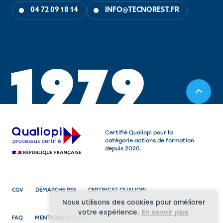
04 72 09 18 14
INFO@TECNOREST.FR
1
9
7
9
Certifié Qualiopi pour la
catégorie actions de formation
depuis 2020.
CGV
DÉMARCHE RSE
CERTIFICAT QUALIOPI
Nous utilisons des cookies pour améliorer
votre expérience.
En savoir plus
FAQ
MENTIONS LÉGALES