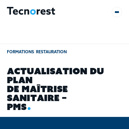
AUDITS & ÉTUDES
FORMATIONS
/
RESTAURATION
FORMATIONS
A
C
T
U
A
L
I
S
A
T
I
O
N
D
U
RÉFÉRENCES
P
L
A
N
D
E
M
A
Î
T
R
I
S
E
CONTACT
S
A
N
I
T
A
I
R
E
–
P
M
S