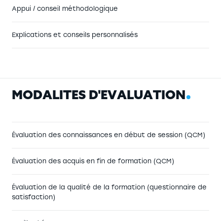
Appui / conseil méthodologique
« Nous travaillons depuis plusieurs années
avec Monsieur MARTEL, Directeur de
Explications et conseils personnalisés
Tecnorest.
Nous avons fermé puis rouvert une cuisine
collective. Mr MARTEL accompagne les
équipes sur le PMS, l’économat et
l’installation de notre nouvelle cuisine.
M
O
D
A
L
I
T
É
S
D
'
É
V
A
L
U
A
T
I
O
N
Satisfaits de son professionnalisme et de sa
qualité d’écoute, nous lui accordons notre
confiance tous les ans pour la remise à
Évaluation des connaissances en début de session (QCM)
niveau de la formation de notre personnel. »
Évaluation des acquis en fin de formation (QCM)
Évaluation de la qualité de la formation (questionnaire de
satisfaction)