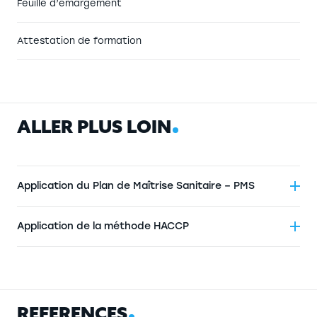
Feuille d’émargement
Attestation de formation
A
L
L
E
R
P
L
U
S
L
O
I
N
Application du Plan de Maîtrise Sanitaire – PMS
Application de la méthode HACCP
R
É
F
É
R
E
N
C
E
S