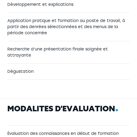
Développement et explications
Application pratique et formation au poste de travail, à
partir des denrées sélectionnées et des menus de la
période concernée
Recherche d’une présentation finale soignée et
attrayante
Dégustation
M
O
D
A
L
I
T
É
S
D
'
É
V
A
L
U
A
T
I
O
N
Évaluation des connaissances en début de formation