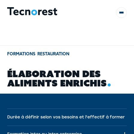
AUDITS & ÉTUDES
FORMATIONS
/
RESTAURATION
FORMATIONS
É
L
A
B
O
R
A
T
I
O
N
D
E
S
RÉFÉRENCES
A
L
I
M
E
N
T
S
E
N
R
I
C
H
I
S
CONTACT
Durée à définir selon vos besoins et l'effectif à former