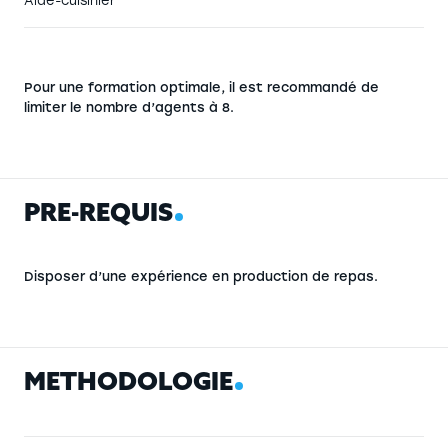
Aide-cuisinier
Pour une formation optimale, il est recommandé de
limiter le nombre d’agents à 8.
P
R
É
-
R
E
Q
U
I
S
Disposer d’une expérience en production de repas.
M
É
T
H
O
D
O
L
O
G
I
E