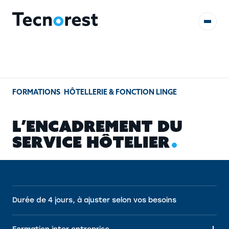
AUDITS & ÉTUDES
FORMATIONS
/
HÔTELLERIE & FONCTION LINGE
FORMATIONS
L
’
E
N
C
A
D
R
E
M
E
N
T
D
U
RÉFÉRENCES
S
E
R
V
I
C
E
H
Ô
T
E
L
I
E
R
CONTACT
Durée de 4 jours, à ajuster selon vos besoins