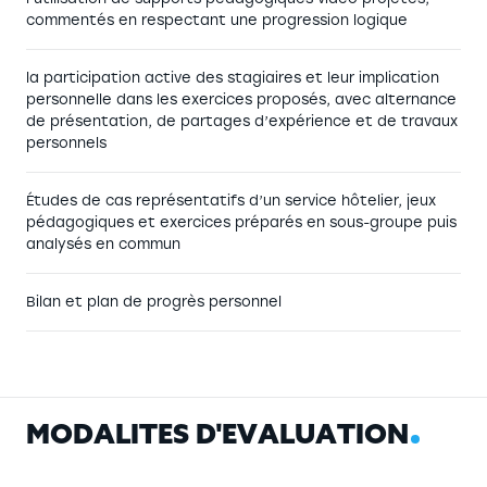
commentés en respectant une progression logique
la participation active des stagiaires et leur implication
personnelle dans les exercices proposés, avec alternance
de présentation, de partages d’expérience et de travaux
personnels
Études de cas représentatifs d’un service hôtelier, jeux
pédagogiques et exercices préparés en sous-groupe puis
analysés en commun
Bilan et plan de progrès personnel
M
O
D
A
L
I
T
É
S
D
'
É
V
A
L
U
A
T
I
O
N