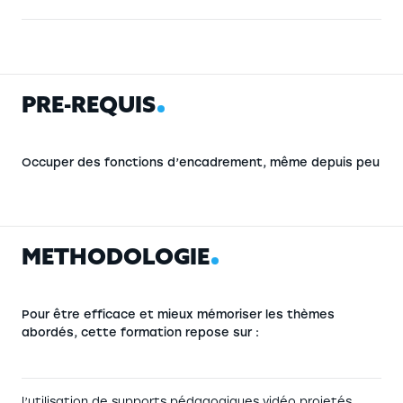
P
R
É
-
R
E
Q
U
I
S
Occuper des fonctions d’encadrement, même depuis peu
M
É
T
H
O
D
O
L
O
G
I
E
Pour être efficace et mieux mémoriser les thèmes
abordés, cette formation repose sur :
l’utilisation de supports pédagogiques vidéo projetés,