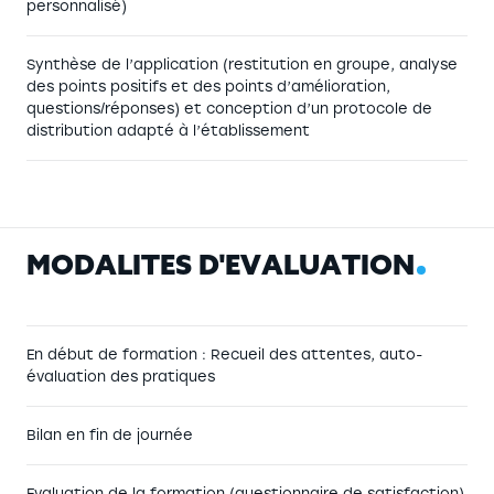
personnalisé)
Synthèse de l’application (restitution en groupe, analyse
des points positifs et des points d’amélioration,
questions/réponses) et conception d’un protocole de
distribution adapté à l’établissement
M
O
D
A
L
I
T
É
S
D
'
É
V
A
L
U
A
T
I
O
N
En début de formation : Recueil des attentes, auto-
évaluation des pratiques
Bilan en fin de journée
Evaluation de la formation (questionnaire de satisfaction)