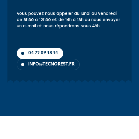
Vous pouvez nous appeler du lundi au vendredi
de 8h30 à 12h30 et de 14h à 18h ou nous envoyer
un e-mail et nous répondrons sous 48h.
04 72 09 18 14
INFO@TECNOREST.FR
OBJECTIFS
CONTENU
PUBLIC
PRÉ-REQUIS
MÉTHOD