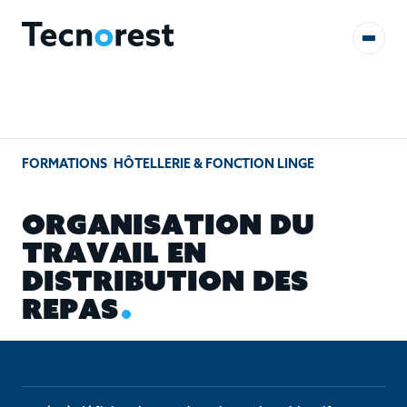
AUDITS & ÉTUDES
FORMATIONS
/
HÔTELLERIE & FONCTION LINGE
FORMATIONS
O
R
G
A
N
I
S
A
T
I
O
N
D
U
RÉFÉRENCES
T
R
A
V
A
I
L
E
N
D
I
S
T
R
I
B
U
T
I
O
N
D
E
S
CONTACT
R
E
P
A
S