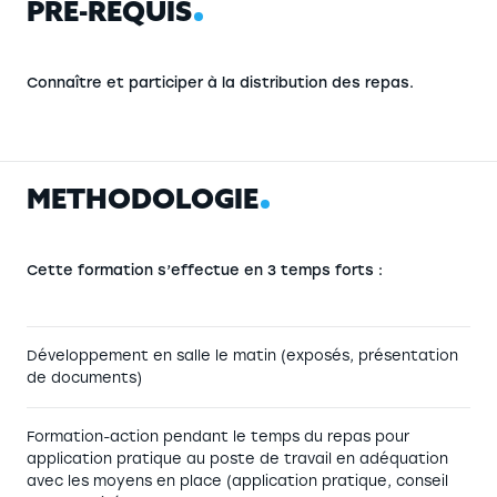
P
R
É
-
R
E
Q
U
I
S
Connaître et participer à la distribution des repas.
M
É
T
H
O
D
O
L
O
G
I
E
Cette formation s’effectue en 3 temps forts :
Développement en salle le matin (exposés, présentation
de documents)
Formation-action pendant le temps du repas pour
application pratique au poste de travail en adéquation
avec les moyens en place (application pratique, conseil