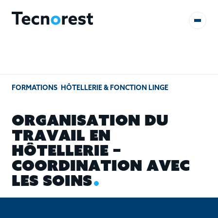
AUDITS & ÉTUDES
FORMATIONS
/
HÔTELLERIE & FONCTION LINGE
FORMATIONS
O
R
G
A
N
I
S
A
T
I
O
N
D
U
RÉFÉRENCES
T
R
A
V
A
I
L
E
N
H
Ô
T
E
L
L
E
R
I
E
–
CONTACT
C
O
O
R
D
I
N
A
T
I
O
N
A
V
E
C
L
E
S
S
O
I
N
S