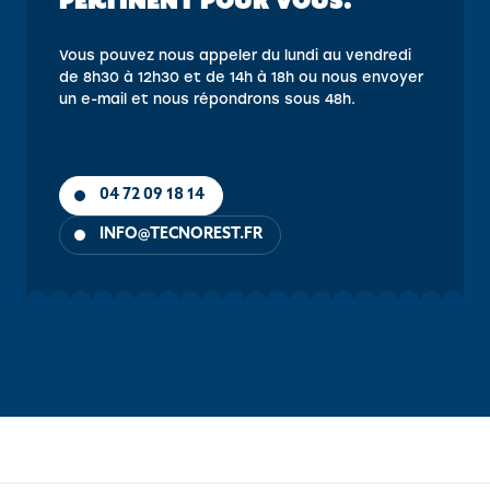
PERTINENT POUR VOUS.”
Vous pouvez nous appeler du lundi au vendredi
de 8h30 à 12h30 et de 14h à 18h ou nous envoyer
un e-mail et nous répondrons sous 48h.
04 72 09 18 14
INFO@TECNOREST.FR
OBJECTIFS
CONTENU
PUBLIC
PRÉ-REQUIS
MÉTHOD