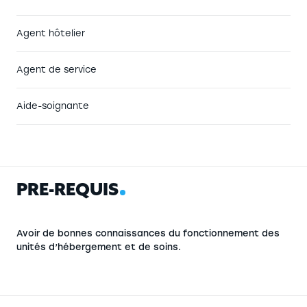
Agent hôtelier
Agent de service
Aide-soignante
P
R
É
-
R
E
Q
U
I
S
Avoir de bonnes connaissances du fonctionnement des
unités d’hébergement et de soins.