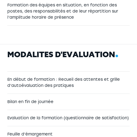
Formation des équipes en situation, en fonction des
postes, des responsabilités et de leur répartition sur
l’amplitude horaire de présence
M
O
D
A
L
I
T
É
S
D
'
É
V
A
L
U
A
T
I
O
N
En début de formation : Recueil des attentes et grille
d’autoévaluation des pratiques
Bilan en fin de journée
Evaluation de la formation (questionnaire de satisfaction)
Feuille d’émargement