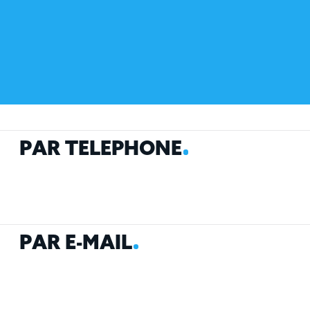
P
A
R
T
É
L
É
P
H
O
N
E
P
A
R
E
-
M
A
I
L