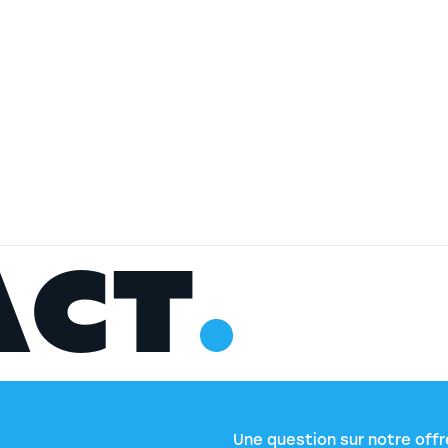
A
C
T
Une question sur notre offr