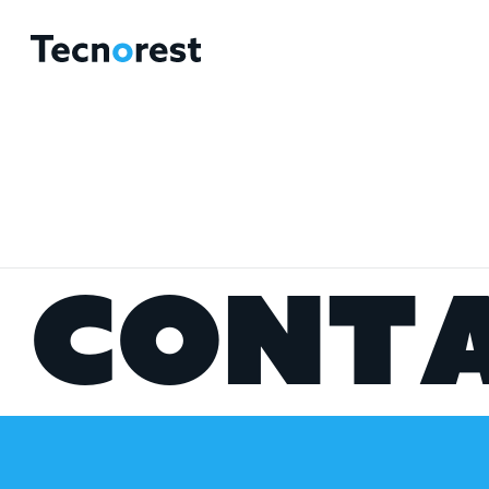
C
O
N
T