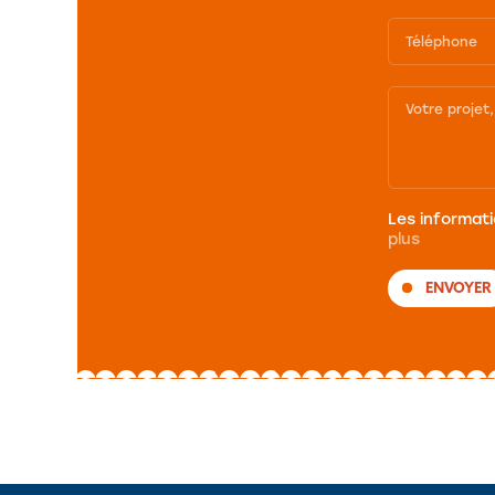
Les informati
plus
ENVOYER