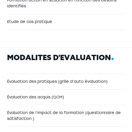
Formation action en situation en fonction des besoins
identifiés
Etude de cas pratique
M
O
D
A
L
I
T
É
S
D
'
É
V
A
L
U
A
T
I
O
N
Évaluation des pratiques (grille d’auto évaluation)
Évaluation des acquis (QCM)
Évaluation de l’impact de la formation (questionnaire de
satisfaction )