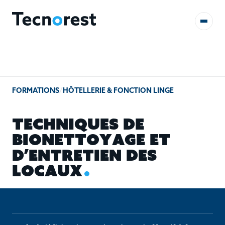
AUDITS & ÉTUDES
FORMATIONS
/
HÔTELLERIE & FONCTION LINGE
FORMATIONS
T
E
C
H
N
I
Q
U
E
S
D
E
RÉFÉRENCES
B
I
O
N
E
T
T
O
Y
A
G
E
E
T
D
’
E
N
T
R
E
T
I
E
N
D
E
S
CONTACT
L
O
C
A
U
X