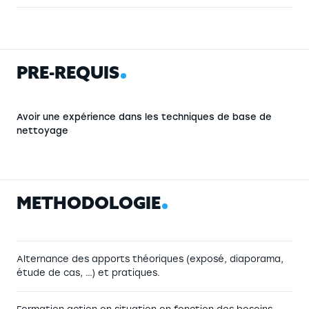
P
R
É
-
R
E
Q
U
I
S
Avoir une expérience dans les techniques de base de
nettoyage
M
É
T
H
O
D
O
L
O
G
I
E
Alternance des apports théoriques (exposé, diaporama,
étude de cas, …) et pratiques.