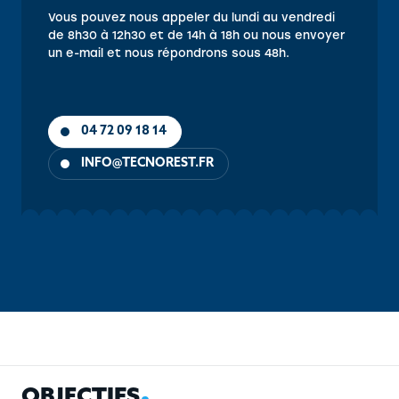
Vous pouvez nous appeler du lundi au vendredi
de 8h30 à 12h30 et de 14h à 18h ou nous envoyer
un e-mail et nous répondrons sous 48h.
04 72 09 18 14
INFO@TECNOREST.FR
OBJECTIFS
CONTENU
PUBLIC
PRÉ-REQUIS
MÉTHOD
O
B
J
E
C
T
I
F
S