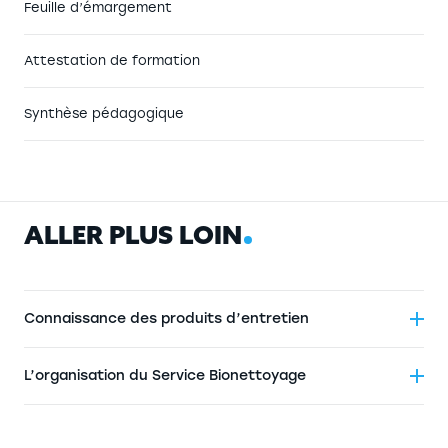
Feuille d’émargement
Attestation de formation
Synthèse pédagogique
A
L
L
E
R
P
L
U
S
L
O
I
N
Connaissance des produits d’entretien
L’organisation du Service Bionettoyage