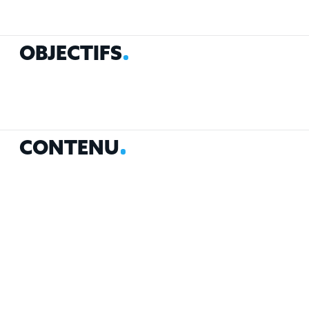
O
B
J
E
C
T
I
F
S
C
O
N
T
E
N
U