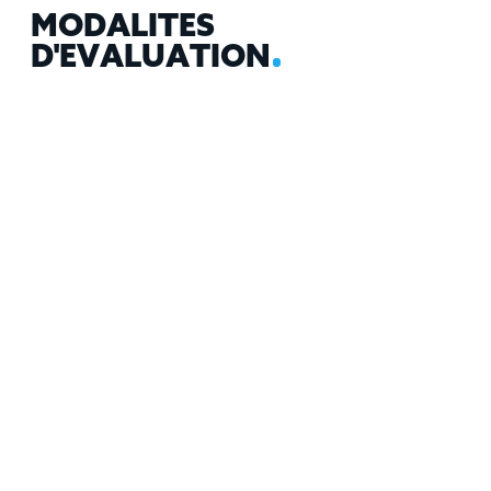
M
O
D
A
L
I
T
É
S
D
'
É
V
A
L
U
A
T
I
O
N