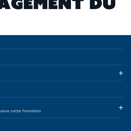
A
G
E
M
E
N
T
D
U
suivre cette formation