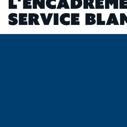
L
’
E
N
C
A
D
R
E
M
S
E
R
V
I
C
E
B
L
A