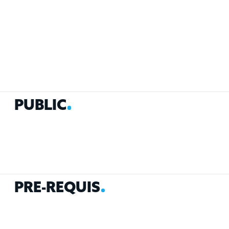
P
U
B
L
I
C
P
R
É
-
R
E
Q
U
I
S