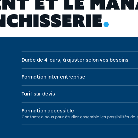
E
N
T
E
T
L
E
M
A
N
N
C
H
I
S
S
E
R
I
E
Durée de 4 jours, à ajuster selon vos besoins
Formation inter entreprise
Tarif sur devis
Formation accessible
Contactez-nous pour étudier ensemble les possibilités de 