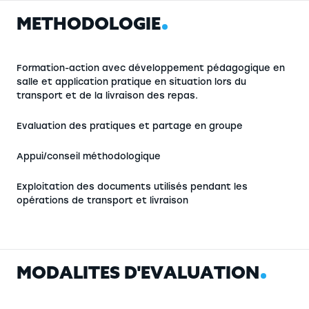
M
É
T
H
O
D
O
L
O
G
I
E
Formation-action avec développement pédagogique en
salle et application pratique en situation lors du
transport et de la livraison des repas.
Evaluation des pratiques et partage en groupe
Appui/conseil méthodologique
Exploitation des documents utilisés pendant les
opérations de transport et livraison
M
O
D
A
L
I
T
É
S
D
'
É
V
A
L
U
A
T
I
O
N