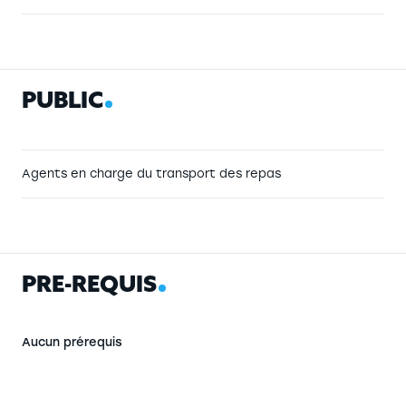
P
U
B
L
I
C
Agents en charge du transport des repas
P
R
É
-
R
E
Q
U
I
S
Aucun prérequis