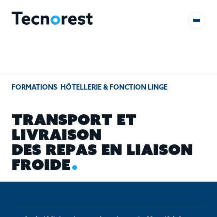
AUDITS & ÉTUDES
FORMATIONS
/
HÔTELLERIE & FONCTION LINGE
FORMATIONS
T
R
A
N
S
P
O
R
T
E
T
RÉFÉRENCES
L
I
V
R
A
I
S
O
N
D
E
S
R
E
P
A
S
E
N
L
I
A
I
S
O
N
CONTACT
F
R
O
I
D
E