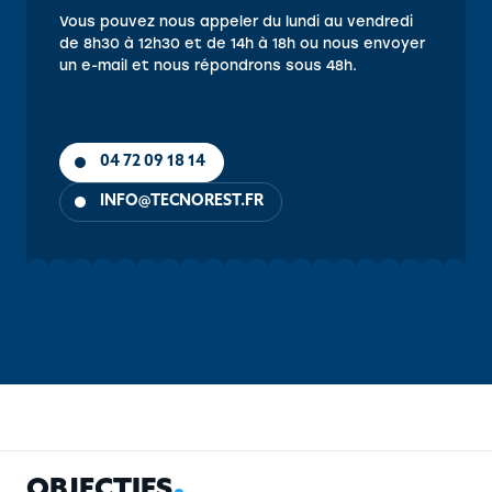
Vous pouvez nous appeler du lundi au vendredi
de 8h30 à 12h30 et de 14h à 18h ou nous envoyer
un e-mail et nous répondrons sous 48h.
04 72 09 18 14
INFO@TECNOREST.FR
OBJECTIFS
CONTENU
PUBLIC
PRÉ-REQUIS
MÉTHOD
O
B
J
E
C
T
I
F
S