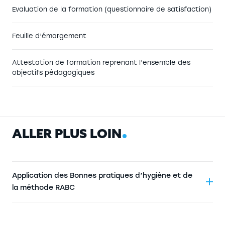
Evaluation de la formation (questionnaire de satisfaction)
Feuille d’émargement
Attestation de formation reprenant l’ensemble des
objectifs pédagogiques
A
L
L
E
R
P
L
U
S
L
O
I
N
Application des Bonnes pratiques d’hygiène et de
la méthode RABC