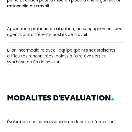
par la Direction pour la mise en place d’une organisation
rationnelle du travail.
Application pratique en situation, accompagnement des
agents aux différents postes de travail.
Bilan intermédiaire avec l’équipe (points satisfaisants,
difficultés rencontrées, points à faire évoluer) et
synthèse en fin de session
M
O
D
A
L
I
T
É
S
D
'
É
V
A
L
U
A
T
I
O
N
Évaluation des connaissances en début de formation