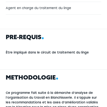
Agent en charge du traitement du linge
P
R
É
-
R
E
Q
U
I
S
Être impliqué dans le circuit de traitement du linge
M
É
T
H
O
D
O
L
O
G
I
E
Ce programme fait suite à la démarche d’analyse de
l’organisation du travail en Blanchisserie. Il s’appuie sur
les recommandations et les axes d’amélioration validés