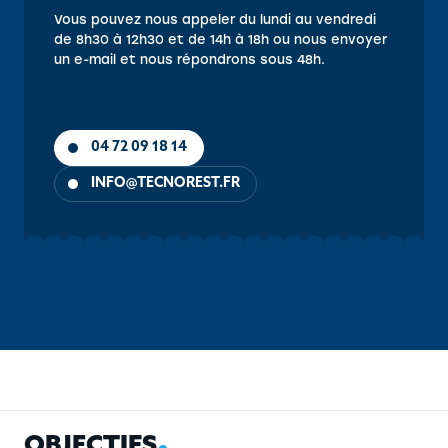
Vous pouvez nous appeler du lundi au vendredi
de 8h30 à 12h30 et de 14h à 18h ou nous envoyer
un e-mail et nous répondrons sous 48h.
04 72 09 18 14
INFO@TECNOREST.FR
OBJECTIFS
CONTENU
PUBLIC
PRÉ-REQUIS
MÉTHOD
O
B
J
E
C
T
I
F
S