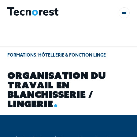
AUDITS & ÉTUDES
FORMATIONS
/
HÔTELLERIE & FONCTION LINGE
FORMATIONS
O
R
G
A
N
I
S
A
T
I
O
N
D
U
RÉFÉRENCES
T
R
A
V
A
I
L
E
N
B
L
A
N
C
H
I
S
S
E
R
I
E
/
CONTACT
L
I
N
G
E
R
I
E