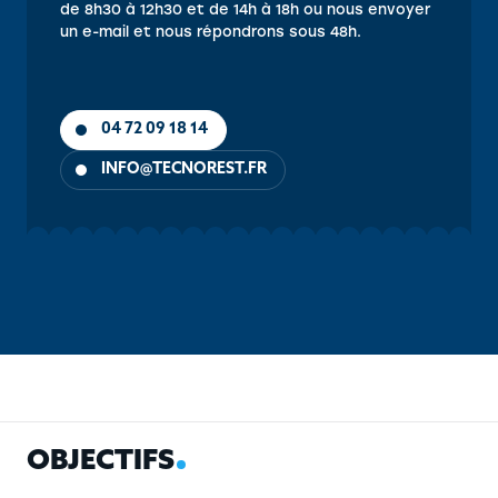
de 8h30 à 12h30 et de 14h à 18h ou nous envoyer
un e-mail et nous répondrons sous 48h.
04 72 09 18 14
INFO@TECNOREST.FR
OBJECTIFS
CONTENU
PUBLIC
PRÉ-REQUIS
MÉTHOD
O
B
J
E
C
T
I
F
S