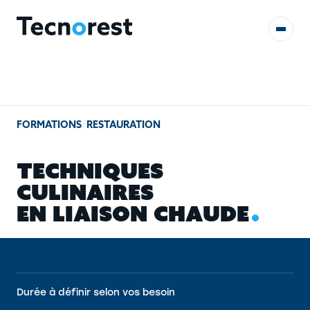
AUDITS & ÉTUDES
FORMATIONS
/
RESTAURATION
FORMATIONS
T
E
C
H
N
I
Q
U
E
S
RÉFÉRENCES
C
U
L
I
N
A
I
R
E
S
E
N
L
I
A
I
S
O
N
C
H
A
U
D
E
CONTACT
Durée à définir selon vos besoin