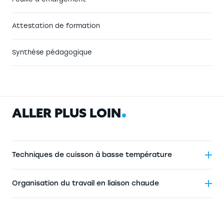
Attestation de formation
Synthèse pédagogique
A
L
L
E
R
P
L
U
S
L
O
I
N
Techniques de cuisson à basse température
Organisation du travail en liaison chaude