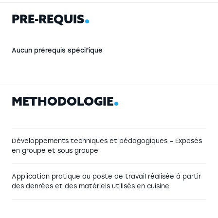
P
R
É
-
R
E
Q
U
I
S
Aucun prérequis spécifique
M
É
T
H
O
D
O
L
O
G
I
E
Développements techniques et pédagogiques – Exposés
en groupe et sous groupe
Application pratique au poste de travail réalisée à partir
des denrées et des matériels utilisés en cuisine