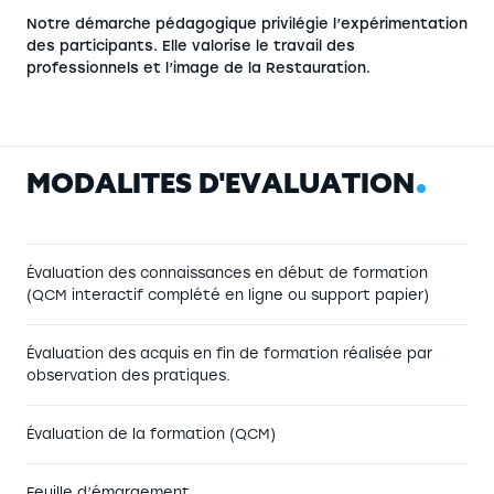
Notre démarche pédagogique privilégie l’expérimentation
des participants. Elle valorise le travail des
professionnels et l’image de la Restauration.
M
O
D
A
L
I
T
É
S
D
'
É
V
A
L
U
A
T
I
O
N
Évaluation des connaissances en début de formation
(QCM interactif complété en ligne ou support papier)
Évaluation des acquis en fin de formation réalisée par
observation des pratiques.
Évaluation de la formation (QCM)
Feuille d’émargement