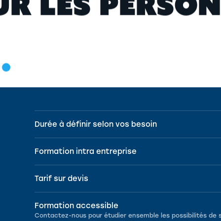
U
R
L
E
S
P
E
R
S
O
N
Durée à définir selon vos besoin
Formation intra entreprise
Tarif sur devis
Formation accessible
Contactez-nous pour étudier ensemble les possibilités de 