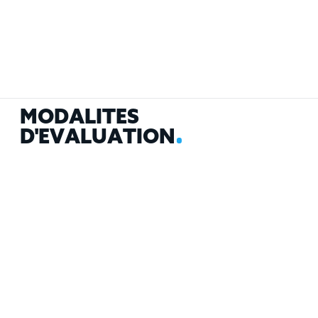
M
O
D
A
L
I
T
É
S
D
'
É
V
A
L
U
A
T
I
O
N