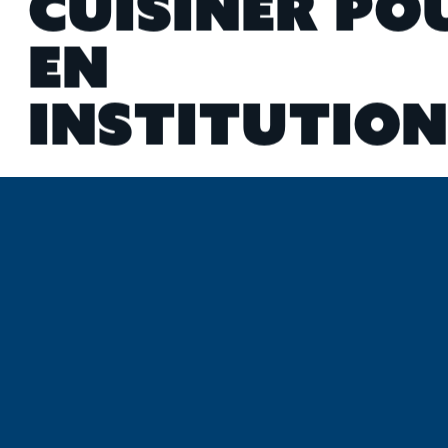
C
U
I
S
I
N
E
R
P
O
E
N
I
N
S
T
I
T
U
T
I
O
N