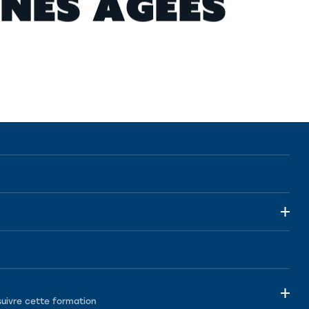
N
E
S
Â
G
É
E
S
suivre cette formation