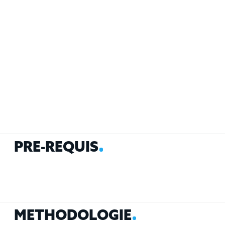
P
R
É
-
R
E
Q
U
I
S
M
É
T
H
O
D
O
L
O
G
I
E