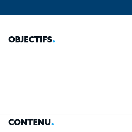
OBJECTIFS
CONTENU
PUBLIC
PRÉ-REQUIS
MÉTHODOLOG
O
B
J
E
C
T
I
F
S
C
O
N
T
E
N
U