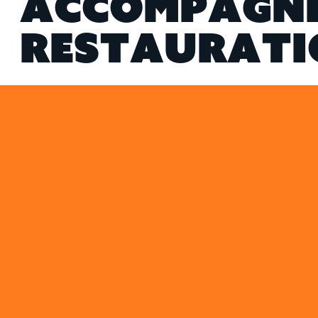
A
C
C
O
M
P
A
G
N
R
E
S
T
A
U
R
A
T
I