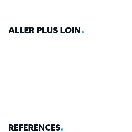
A
L
L
E
R
P
L
U
S
L
O
I
N
R
É
F
É
R
E
N
C
E
S