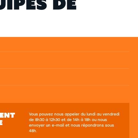
U
I
P
E
S
D
E
SENT
Vous pouvez nous appeler du lundi au vendredi
de 8h30 à 12h30 et de 14h à 18h ou nous
E
envoyer un e-mail et nous répondrons sous
48h.