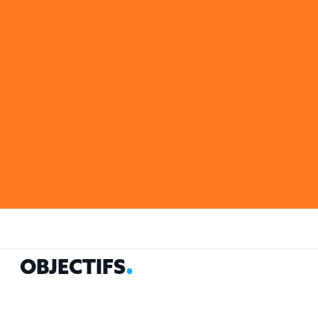
OBJECTIFS
MÉTHODE
ALLER PLUS LOIN
RÉFÉRENCES
O
B
J
E
C
T
I
F
S