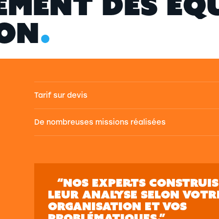
E
M
E
N
T
D
E
S
É
Q
O
N
Tarif sur devis
De nombreuses missions réalisées
“NOS EXPERTS CONSTRUI
LEUR ANALYSE SELON VOTR
ORGANISATION ET VOS
PROBLÉMATIQUES.”