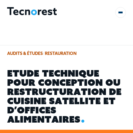
AUDITS & ÉTUDES
AUDITS & ÉTUDES
/
RESTAURATION
FORMATIONS
E
T
U
D
E
T
E
C
H
N
I
Q
U
E
RÉFÉRENCES
P
O
U
R
C
O
N
C
E
P
T
I
O
N
O
U
R
E
S
T
R
U
C
T
U
R
A
T
I
O
N
D
E
CONTACT
C
U
I
S
I
N
E
S
A
T
E
L
L
I
T
E
E
T
D
’
O
F
F
I
C
E
S
A
L
I
M
E
N
T
A
I
R
E
S