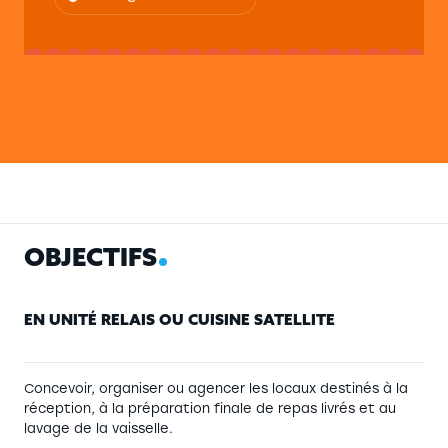
OBJECTIFS
O
B
J
E
C
T
I
F
S
EN UNITÉ RELAIS OU CUISINE SATELLITE
Concevoir, organiser ou agencer les locaux destinés à la
réception, à la préparation finale de repas livrés et au
lavage de la vaisselle.