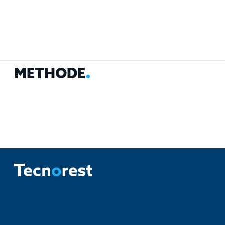
M
É
T
H
O
D
E