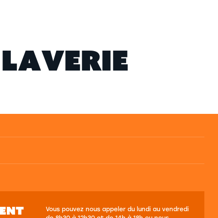
L
A
V
E
R
I
E
SENT
Vous pouvez nous appeler du lundi au vendredi
de 8h30 à 12h30 et de 14h à 18h ou nous