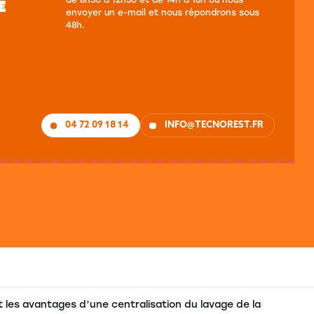
E
envoyer un e-mail et nous répondrons sous
48h.
04 72 09 18 14
INFO@TECNOREST.FR
t les avantages d’une centralisation du lavage de la