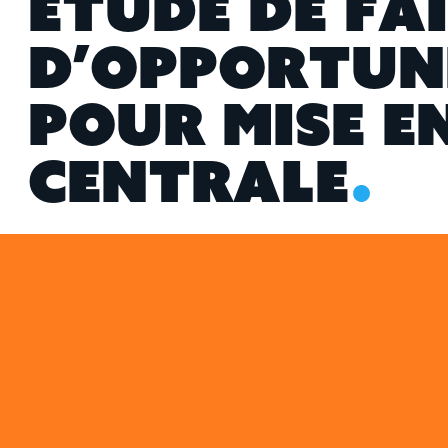
E
T
U
D
E
D
E
F
A
I
D
’
O
P
P
O
R
T
U
N
P
O
U
R
M
I
S
E
E
C
E
N
T
R
A
L
E