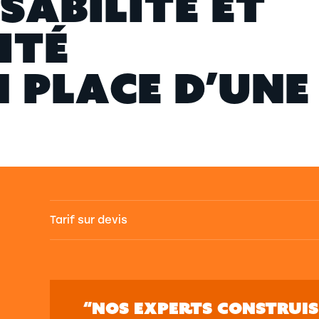
S
A
B
I
L
I
T
É
E
T
I
T
É
N
P
L
A
C
E
D
’
U
N
E
Tarif sur devis
“NOS EXPERTS CONSTRUI