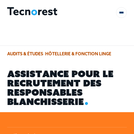
AUDITS & ÉTUDES
AUDITS & ÉTUDES
/
HÔTELLERIE & FONCTION LINGE
FORMATIONS
A
S
S
I
S
T
A
N
C
E
P
O
U
R
L
E
RÉFÉRENCES
R
E
C
R
U
T
E
M
E
N
T
D
E
S
R
E
S
P
O
N
S
A
B
L
E
S
CONTACT
B
L
A
N
C
H
I
S
S
E
R
I
E