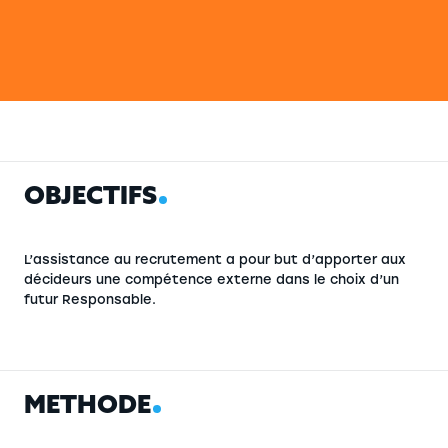
OBJECTIFS
MÉTHODE
O
B
J
E
C
T
I
F
S
L’assistance au recrutement a pour but d’apporter aux
décideurs une compétence externe dans le choix d’un
futur Responsable.
M
É
T
H
O
D
E