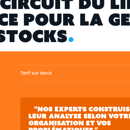
C
I
R
C
U
I
T
D
U
L
I
C
E
P
O
U
R
L
A
G
S
T
O
C
K
S
Tarif sur devis
“NOS EXPERTS CONSTRUI
LEUR ANALYSE SELON VOTR
ORGANISATION ET VOS
PROBLÉMATIQUES.”