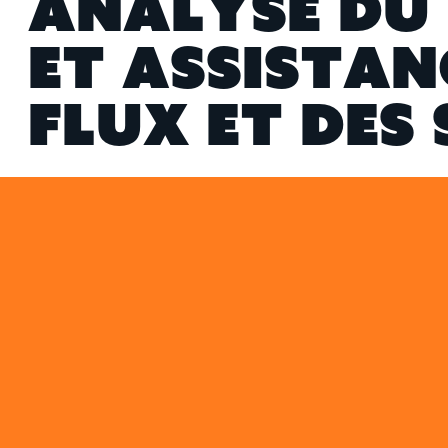
A
N
A
L
Y
S
E
D
U
E
T
A
S
S
I
S
T
A
N
F
L
U
X
E
T
D
E
S