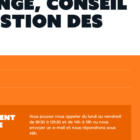
N
G
E
,
C
O
N
S
E
I
L
E
S
T
I
O
N
D
E
S
SENT
Vous pouvez nous appeler du lundi au vendredi
de 8h30 à 12h30 et de 14h à 18h ou nous
E
envoyer un e-mail et nous répondrons sous
48h.