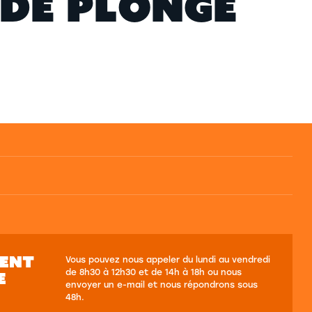
D
E
P
L
O
N
G
E
SENT
Vous pouvez nous appeler du lundi au vendredi
de 8h30 à 12h30 et de 14h à 18h ou nous
E
envoyer un e-mail et nous répondrons sous
48h.