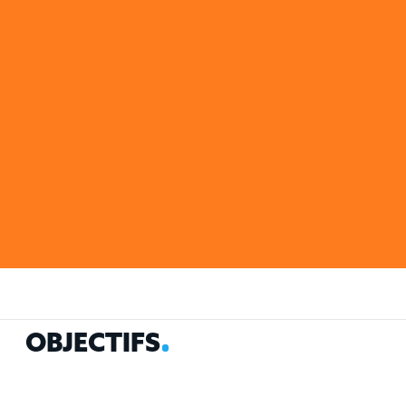
OBJECTIFS
O
B
J
E
C
T
I
F
S