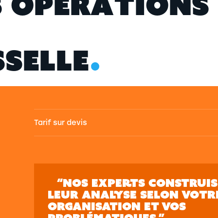
S
O
P
É
R
A
T
I
O
N
S
S
S
E
L
L
E
Tarif sur devis
“NOS EXPERTS CONSTRUI
LEUR ANALYSE SELON VOTR
ORGANISATION ET VOS
PROBLÉMATIQUES.”