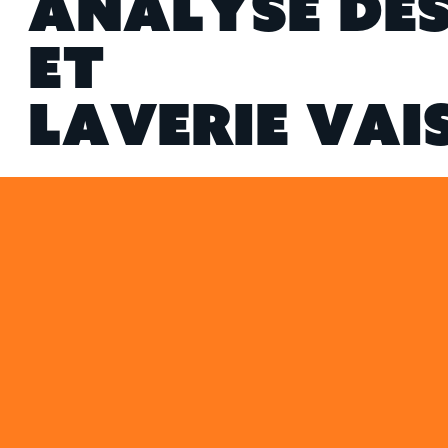
A
N
A
L
Y
S
E
D
E
E
T
L
A
V
E
R
I
E
V
A
I