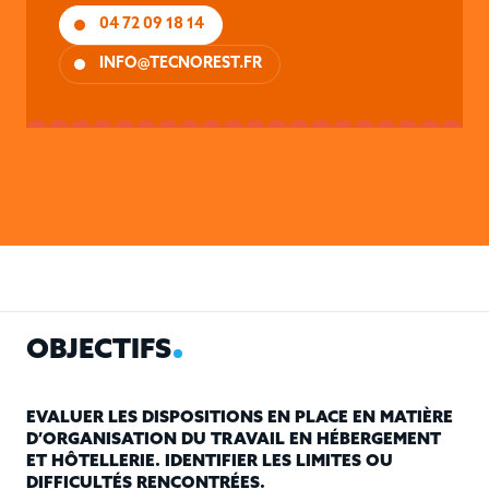
04 72 09 18 14
INFO@TECNOREST.FR
OBJECTIFS
MÉTHODE
O
B
J
E
C
T
I
F
S
EVALUER LES DISPOSITIONS EN PLACE EN MATIÈRE
D’ORGANISATION DU TRAVAIL EN HÉBERGEMENT
ET HÔTELLERIE. IDENTIFIER LES LIMITES OU
DIFFICULTÉS RENCONTRÉES.