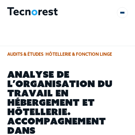
AUDITS & ÉTUDES
AUDITS & ÉTUDES
/
HÔTELLERIE & FONCTION LINGE
FORMATIONS
A
N
A
L
Y
S
E
D
E
RÉFÉRENCES
L
’
O
R
G
A
N
I
S
A
T
I
O
N
D
U
T
R
A
V
A
I
L
E
N
CONTACT
H
É
B
E
R
G
E
M
E
N
T
E
T
H
Ô
T
E
L
L
E
R
I
E
.
A
C
C
O
M
P
A
G
N
E
M
E
N
T
D
A
N
S