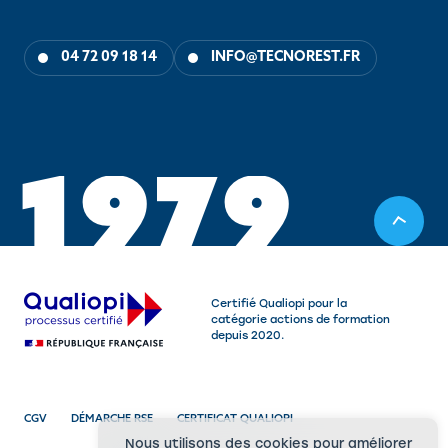
04 72 09 18 14
INFO@TECNOREST.FR
1
9
7
9
Certifié Qualiopi pour la
catégorie actions de formation
depuis 2020.
CGV
DÉMARCHE RSE
CERTIFICAT QUALIOPI
Nous utilisons des cookies pour améliorer