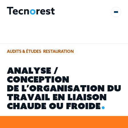
AUDITS & ÉTUDES
AUDITS & ÉTUDES
/
RESTAURATION
FORMATIONS
A
N
A
L
Y
S
E
/
RÉFÉRENCES
C
O
N
C
E
P
T
I
O
N
D
E
L
’
O
R
G
A
N
I
S
A
T
I
O
N
D
U
CONTACT
T
R
A
V
A
I
L
E
N
L
I
A
I
S
O
N
C
H
A
U
D
E
O
U
F
R
O
I
D
E